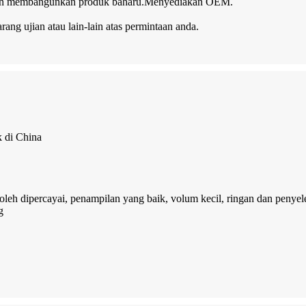
 dan membangunkan produk baharu.Menyediakan OEM.
ng ujian atau lain-lain atas permintaan anda.
k di China
g boleh dipercayai, penampilan yang baik, volum kecil, ringan dan peny
g