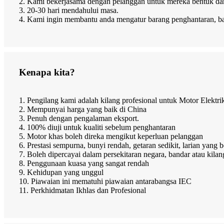
2. Kami bekerjasama dengan pelanggan untuk mereka bentuk
3. 20-30 hari mendahului masa.
4. Kami ingin membantu anda mengatur barang penghantaran, bara
Kenapa kita?
1. Pengilang kami adalah kilang profesional untuk Motor Elektri
2. Mempunyai harga yang baik di China
3. Penuh dengan pengalaman eksport.
4. 100% diuji untuk kualiti sebelum penghantaran
5. Motor khas boleh direka mengikut keperluan pelanggan
6. Prestasi sempurna, bunyi rendah, getaran sedikit, larian yan
7. Boleh dipercayai dalam persekitaran negara, bandar atau kilan
8. Penggunaan kuasa yang sangat rendah
9. Kehidupan yang unggul
10. Piawaian ini mematuhi piawaian antarabangsa IEC
11. Perkhidmatan Ikhlas dan Profesional