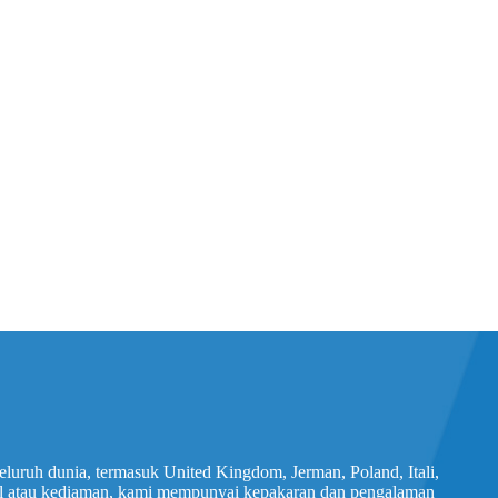
luruh dunia, termasuk United Kingdom, Jerman, Poland, Itali,
rsil atau kediaman, kami mempunyai kepakaran dan pengalaman