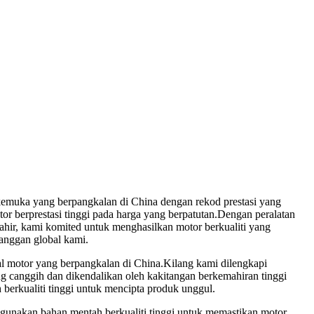
kemuka yang berpangkalan di China dengan rekod prestasi yang
r berprestasi tinggi pada harga yang berpatutan.Dengan peralatan
mahir, kami komited untuk menghasilkan motor berkualiti yang
anggan global kami.
l motor yang berpangkalan di China.Kilang kami dilengkapi
g canggih dan dikendalikan oleh kakitangan berkemahiran tinggi
erkualiti tinggi untuk mencipta produk unggul.
gunakan bahan mentah berkualiti tinggi untuk memastikan motor