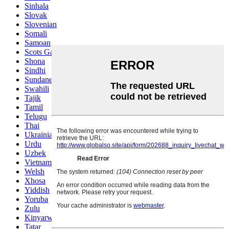
Sinhala
Slovak
Slovenian
Somali
Samoan
Scots Gaelic
Shona
Sindhi
Sundanese
Swahili
Tajik
Tamil
Telugu
Thai
Ukrainian
Urdu
Uzbek
Vietnamese
Welsh
Xhosa
Yiddish
Yoruba
Zulu
Kinyarwanda
Tatar